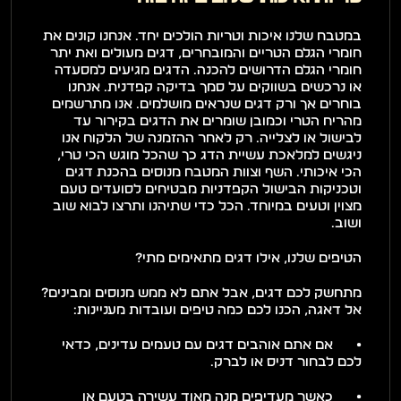
במטבח שלנו איכות וטריות הולכים יחד. אנחנו קונים את 
חומרי הגלם הטריים והמובחרים, דגים מעולים ואת יתר 
חומרי הגלם הדרושים להכנה. הדגים מגיעים למסעדה 
או נרכשים בשווקים על סמך בדיקה קפדנית. אנחנו 
בוחרים אך ורק דגים שנראים מושלמים. אנו מתרשמים 
מהריח הטרי וכמובן שומרים את הדגים בקירור עד 
לבישול או לצלייה. רק לאחר ההזמנה של הלקוח אנו 
ניגשים למלאכת עשיית הדג כך שהכל מוגש הכי טרי, 
הכי איכותי. השף וצוות המטבח מנוסים בהכנת דגים 
וטכניקות הבישול הקפדניות מבטיחים לסועדים טעם 
מצוין וטעים במיוחד. הכל כדי שתיהנו ותרצו לבוא שוב 
ושוב. 
הטיפים שלנו, אילו דגים מתאימים מתי?
מתחשק לכם דגים, אבל אתם לא ממש מנוסים ומבינים? 
אל דאגה, הכנו לכם כמה טיפים ועובדות מעניינות: 
•	אם אתם אוהבים דגים עם טעמים עדינים, כדאי 
לכם לבחור דניס או לברק. 
•	כאשר מעדיפים מנה מאוד עשירה בטעם או 