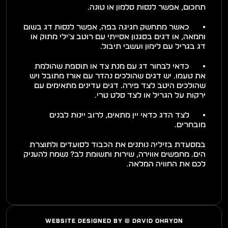
תחכום, אפשר לנסות סלמון או טונה. 
•	כאשר מתחשק חגיגה בפה, אפשר לנסות דג בשום 
וחמאה, או דגים בסגנון אסייתי עם רוטב צ'ילי מתוק או 
דג בגריל עם לימון ועשבי תיבול. 
•	כדאי לבחור דג עם מנת צד או תוספת שהולמת 
את טעמו. יש דגים שהולכים נהדר עם אורז מתובל ויש 
שהולכים היטב לצד פירה. דגים עדינים מתאימים עם 
ירקות על הגריל או לצד סלט טרי. 
•	לצד הדג כדאי יין מתאים, לרוב יינות לבנים 
מובחרים. 
במסעדת בזיליה נותנים את הכבוד לסועדים ולתוצרת 
הים. מחפשים אווירה, שירות ותשומת לב? נשמח להעניק 
לכם את החוויה המלאה. 
WEBSITE DESIGNED BY © DAVID OHAYON