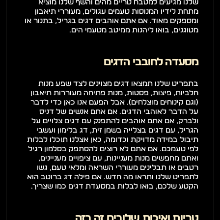
שלנו מגיעים למטבח טריים מהים והשף שלנו מוציא 
מתחת לידיו המנוסות טעמים עגולים, מעוררי תיאבון 
ומספקים מאוד. אם אתם אוהבים דגים בגריל, בתנור או 
מטוגנים, בואו ליהנות ממיטב מטעמי הים. 
מסעדה לחובבי הדגים
בתפריט שלנו תמצאו דגים מצוינים לצד שפע מנות 
חלביות, פיצות, פסטות, מנות פתיחה מעוררות תיאבון 
(וגם קינוחים מוצלחים). אבל הפעם אנו כאן כדי לדבר 
על הדבר לאוהבי הדגים. אם אתם אנשים של דניס 
ולברק, אם אתם אוהבים להתפנק עם דגים צלויים על 
הגריל, עם דגים בצלייה בשמן זית, דג בלימון ועשבי 
תיבול במידה מדויקת וכדומה, כאן אצלנו תוכלו לבלות 
לפי טעמכם. אם אתם לא רוצים להסתפק בסלמון רגיל 
ואתם מחפשים מנות מעניינות, עם ציפויים מעניינים, 
רטבים או תבלינים מעוררי השראה ומלאי טעם, גשו 
לתפריט שלנו ותראו מה חדש. אם פילה דג ברוטב הוא 
הקטע שלכם, בואו לבלות במסעדת דגים כמו שצריך. 
טריות ואיכות שלובים זה בזה