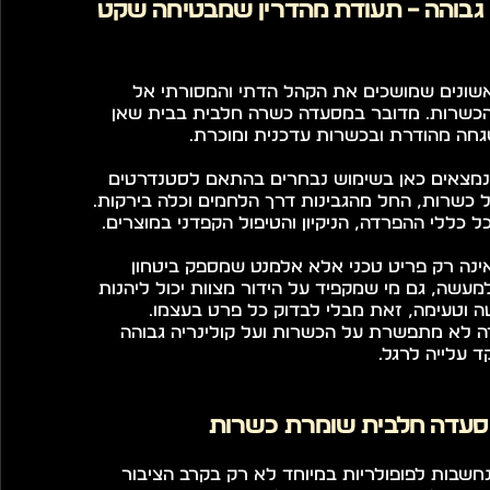
כשרות ברמה גבוהה – תעודת מהדרין שמבטיחה שקט 
אחד הדברים הראשונים שמושכים את הקהל הדתי והמסורתי אל 
בזיליה הוא רמת הכשרות. מדובר במסעדה כשרה חלבית בבית שאן 
חה מהודרת ובכשרות עדכנית ומוכרת.
כל חומרי הגלם הנמצאים כאן בשימוש נבחרים בהתאם לסטנדרטים 
הגבוהים ביותר של כשרות, החל מהגבינות דרך הלחמים וכלה בירקות. 
כללי ההפרדה, הניקיון והטיפול הקפדני במוצרים.
תעודת הכשרות אינה רק פריט טכני אלא אלמנט שמספק ביטחון 
אמיתי לסועדים. למעשה, גם מי שמקפיד על הידור מצוות יכול ליהנות 
כאן מארוחה שקטה וטעימה, זאת מבלי לבדוק כל פרט בעצמו. 
העובדה שהמסעדה לא מתפשרת על הכשרות ועל קולינריה גבוהה 
 עלייה לרגל.
מסעדה חלבית שומרת כשרות
מסעדות חלביות נחשבות לפופולריות במיוחד לא רק בקרב הציבור 