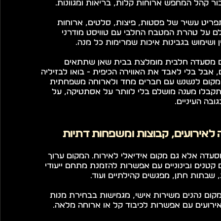
ור קהל המחפש ארוחות קלות, בריאות ומגוונות.
בבזיליה תמצאו תפריט עשיר של פסטות, פיצות, סלטים, ארוחות 
בוקר וקינוחים, כולם על טהרת המטבח החלבי עם טוויסט מודרני 
ין ושימוש בגבינות איכות שמרימות כל מנה.
אם אתם מחפשים מסעדה חלבית מומלצת בבית שאן שתתאים 
לילדים ולטבעונים, אבל בלי לאבד את האווירה הכיפית - בואו לבזיליה 
ולא תצטערו. זהו מקום לנשנש עם חברים מחד ולארוחה משפחתית 
מאידך, כך שכאן תקבלו מענה מושלם בלי לוותר על אסתטיקה, על 
ובה העיניים.
אירועים, קבוצות ומשפחות דתיות
בזיליה אינה רק מסעדה אלא גם מקום אידיאלי לאירוח. המקום ערוך 
לקיום של אירועים קטנים ובינוניים עם אפשרות להזמנת מתחם ייעודי 
 שבתות חתן, מפגשים קהילתיים ועוד.
מזמיני אירועים במקום נהנים משירות אישי, מגמישות בבחירת מנות 
אירועים עם אפשרות לכיבוד קל או ארוחה מלאה.