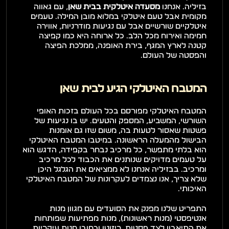
בזיליה. אנחנו 
מסעדה איטלקית בבית שאן
, עם גאווה 
מקומית אבל טעם איטלקי במלוא מובן המילה. טעמים 
איטלקיים שורשיים אבל עם נגיעות מודרניות, אווירה 
חמימה ואירוח מכל הלב. כל ארוחה היא כמו קפיצה 
קטנה לארץ המגף, בירת האופנה, ממלכת הפיצה 
והפסטה של העולם.
המטבח האיטלקי הגיע לבית שאן
המטבח האיטלקי מפורסם בכל העולם בזכות האופי 
השורשי, המשביע, המספק והטעים. יש בו נגיעות של 
פשטות שאסור לטעות בה, משום שזו גם אומנות 
הבישול מהמעלה הראשונה. במיטבו המטבח האיטלקי 
הוא בלתי מתפשר, כל מרכיב נבחר בקפידה, הדגש הוא 
על טעמים מדויקים שנותנים את הכבוד לכל מרכיב 
ומרכיב. בבזיליה אנחנו לא ממציאים את הגלגל היכן 
שלא צריך, אנו נצמדים לעקרונות של המטבח האיטלקי 
האיכותי.
התפריט שלנו מפנק את הסועדים עם מגוון מנות 
אנטיפסטי (מנות ראשונות), מנות מפתיעות שפותחות 
את התיאבון לצד פסטות, ריזוטו וכמובן מנות עיקריות 