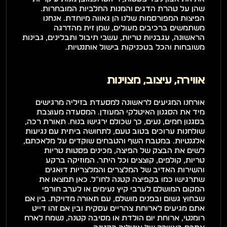
שהן על טהרת הדגים והמנות החלביות המובחרות. 
הפיצות המפורסמות שלנו הן גאווה מיוחדת. אנחנו 
משתמשים ברכיבים מעולים, שמן זית מהדרגה 
הראשונה, עגבניות טריות, עשבי תיבול ותבלינים, גבינות 
משובחות והכל בטכניקות בישול אותנטיות.
אווירה, עיצוב, מצוינות
אורחנו המגיעים לראשונה למסעדת בזיליה מרגישים 
מיד את הסגנון האיטלקי המעודן. המסעדה מעוצבת 
בסגנון חמים, נעים, כך שכולם ירגישו בנוח. תאורת רכה, 
שולחנות ערוכים בטוב טעם, לתחושה ביתית עם נגיעות 
אלגנטיות. במטבח השף והטבחים שוקדים על מלאכתם, 
לשים את הבצק של הפיצה, מכינים פסטות טריות 
טריות, קולפים, קוצצים וכל היתר. המוזיקה ברקע 
והשירות האדיב של המלצרים והמלצריות דואגים 
שתרגישו כמו בקפיצה קטנה לחו"ל. כאן תמצאו את 
המקום המושלם לערבי קיץ נעימים או לערב חורפי 
שבחוץ גשום ובפנים מושלם, עם תאורה מדויקת. בין אם 
אתם מגיעים לארוחת צהריים עסקית ובין אם זהו דייט 
רומנטי, ארוחת יום הולדת או מסיבה קטנה, נשמח לארח 