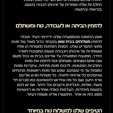
החלביות שלנו שומרות על איכותן הגבוה בטעם, 
בנראות ובהגשה.
להזמין הביתה או לעבודה, נוח ומשתלם
אופן ההזמנה מהמסעדה שלנו ידידותי ויעיל. תוכלו 
להזמין 
משלוחים בבית שאן
 במבחר גדול מאוד של מנות 
מתוך התפריט שלנו. המנות הזמינות למשלוח הן אלה 
ששומרות על איכותן הגבוהה וטעמן המשובח לאורך 
הדרך, ממטבח המסעדה עד אליכם בבית או בכל מקום 
שבו אתם נמצאים. משתלם ונוח להזמין את מנות 
החלביות המגוונות, לרבות מנות פתיחה, עיקריות ומנות 
נוספות על פי טעמכם. שפע של מנות ראשונות וקינוחים 
שהופכים כל ארוחה לחוויה. כל משלוח מגיע אליכם 
ארוז היטב ועם כל מה שדרוש להנאתכם כמו סכו"ם חד 
פעמי, מפיות, תבלינים ורטבים וכל היתר. אם יש לכם 
בקשות מיוחדות, העדפות כאלה ואחרות או רגישויות 
מסוג כזה או אחר, התקשרו אלינו ונשמח לעזור.
הטיפים שלנו למשלוח נוח במיוחד