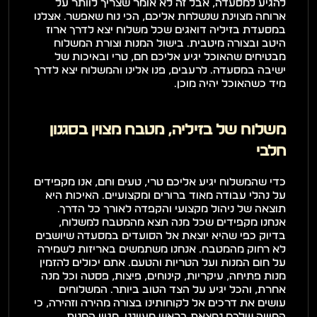
להגיע למסעדה, אבל זה לא אומר שצריך לוותר על 
ארוחה מצוינת שנשלחת אליכם, הכי נוח שאפשר. אצלנו 
במסעדת בזיליה דואגים שכל משלוח יצא לדרך ארוז 
היטב ובצורה מיטבית. בישול המנות וצורת המשלוח 
מבטיחים שהאוכל יגיע אליכם חם, טרי ובאיכות של 
ישיבה במסעדה. לרעבים, פנו אלינו והמשלוח יצא לדרך 
מיד כשהאוכל יהיה מוכן.
משלוח של בזיליה, מטבח מצוין בסגנון 
חלבי
כדי שהמשלוח יגיע אליכם טרי, טעים וחם, אנו מקפידים 
על נהלי עבודה מאוד ברורים ומקצועיים. האיכות היא 
תוצאה של ניהול מקצועי והקפדה לאורך כל הדרך. 
אנחנו מקפידים שכל מנה תצא מהמטבח למשלוח, 
בדיוק כפי שהיא יוצאת אל הסועדים במסעדה שיושבים 
לא רחוק מהמטבח. אנחנו משתמשים באריזות לשמירה 
על חום המנות ועל הטריות והטעם. אתם יכולים להזמין 
מנות פתיחה, עיקריות, קינוחים, פיצות, פסטה וכל מנה 
אחרת, והכל יגיע על הצד הטוב ביותר. המשלוחים 
עושים את דרכים אל לקוחותינו בצורה מהירה וזהירה, כי 
החוויה שלכם נמצאת בראש מעייננו. מגוון המנות 