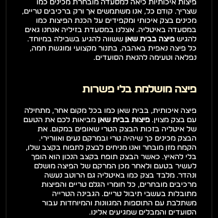
פיצות איכותיות כיאה למסעדה מובחרת מכינים כמו 
שצריך. קודם כל, אנו משתמשים אך ורק ברכיבים טריים, 
מכינים בצק איכותי ומקפידים על הכנת הפיצות כמו 
במסעדה באיטליה. אצלנו במסעדת בזיליה אנחנו גאים 
להגיש 
פיצה בבית שאן 
ששווה להגיע בשבילה במיוחד. 
כל פיצה נאפית באהבה, בתנור מקצועי ומוגשת חמה, 
נפלאה וטעימה להנאת הסועדים.
פיצה מושלמת בלי פשרות
פיצה איכותית, בבית שאן כמו בכל מקום אחר, מתחילה 
עם בצק מצוין. 
פיצות בבית שאן 
מביאות לכם את הטעם 
של איטליה בזכות הבצק הטרי שאופים במקום. את 
הבצק מכינים כך שיהיה טרי ובמרקם נעים ואוורירי. 
הקמח מזן מובחר ואנו מניחים לבצק לתפוח בקצב שלו, 
בלי להאיץ. כאשר הבצק תופח בקצב הנכון הוא הופך 
לעשיר בטעם ולאחר מכן המרקם של הפיצה מושלם 
ונהדר. מלבד בצק כמו באיטליה גם הרוטב נעשה 
מרכיבים מובחרים, כל חומרי הגלם טריים והפיצות 
מתובלות בעשבי תיבול טריים. הגבינה הטרייה 
משתלבת עם התוספות המגוונות והמיוחדות עבור 
הסועדים והמבלים שמגיעים אלינו.